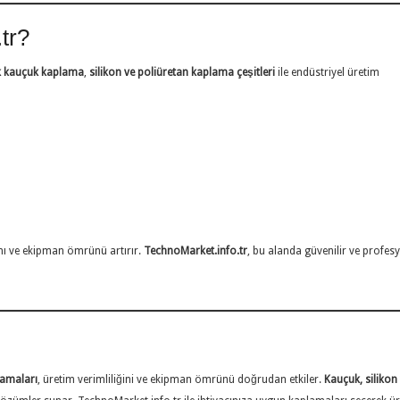
tr?
 kauçuk kaplama
,
silikon ve poliüretan kaplama çeşitleri
ile endüstriyel üretim
nı ve ekipman ömrünü artırır.
TechnoMarket.info.tr
, bu alanda güvenilir ve profes
amaları
, üretim verimliliğini ve ekipman ömrünü doğrudan etkiler.
Kauçuk, silikon