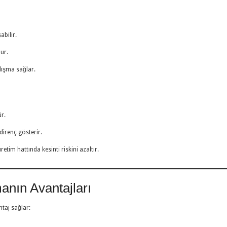
bilir.
ur.
lışma sağlar.
r.
direnç gösterir.
im hattında kesinti riskini azaltır.
anın Avantajları
taj sağlar: