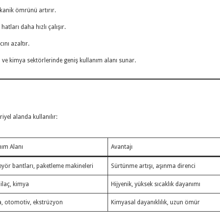
anik ömrünü artırır.
tları daha hızlı çalışır.
ını azaltır.
l ve kimya sektörlerinde geniş kullanım alanı sunar.
el alanda kullanılır:
nım Alanı
Avantajı
yör bantları, paketleme makineleri
Sürtünme artışı, aşınma direnci
 ilaç, kimya
Hijyenik, yüksek sıcaklık dayanımı
, otomotiv, ekstrüzyon
Kimyasal dayanıklılık, uzun ömür