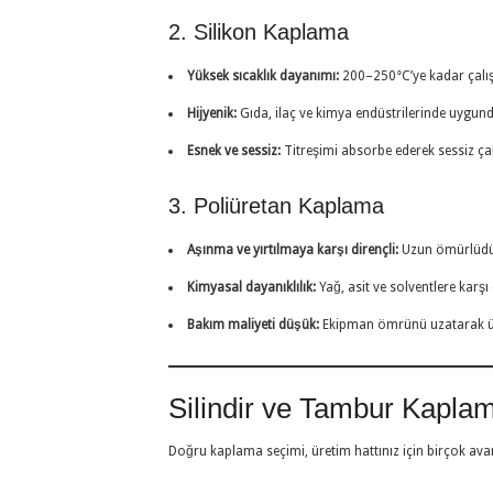
2. Silikon Kaplama
Yüksek sıcaklık dayanımı:
200–250°C’ye kadar çalışa
Hijyenik:
Gıda, ilaç ve kimya endüstrilerinde uygund
Esnek ve sessiz:
Titreşimi absorbe ederek sessiz ça
3. Poliüretan Kaplama
Aşınma ve yırtılmaya karşı dirençli:
Uzun ömürlüdü
Kimyasal dayanıklılık:
Yağ, asit ve solventlere karşı 
Bakım maliyeti düşük:
Ekipman ömrünü uzatarak üret
Silindir ve Tambur Kaplam
Doğru kaplama seçimi, üretim hattınız için birçok avan