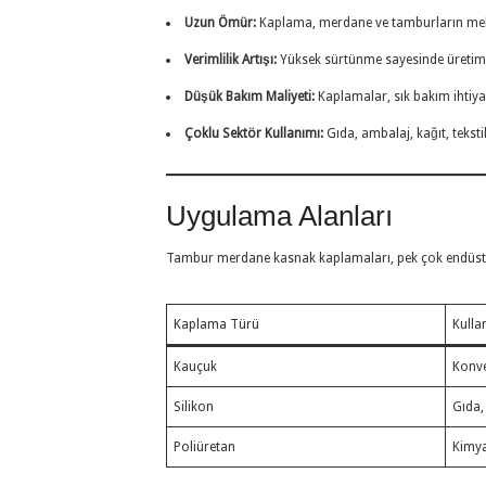
Uzun Ömür:
Kaplama, merdane ve tamburların mek
Verimlilik Artışı:
Yüksek sürtünme sayesinde üretim ha
Düşük Bakım Maliyeti:
Kaplamalar, sık bakım ihtiyac
Çoklu Sektör Kullanımı:
Gıda, ambalaj, kağıt, teksti
Uygulama Alanları
Tambur merdane kasnak kaplamaları, pek çok endüstriy
Kaplama Türü
Kulla
Kauçuk
Konve
Silikon
Gıda,
Poliüretan
Kimya