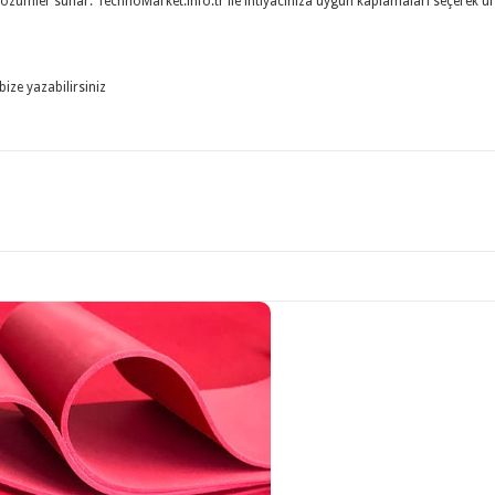
 çözümler sunar. TechnoMarket.info.tr ile ihtiyacınıza uygun kaplamaları seçerek ü
bize yazabilirsiniz