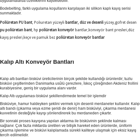
uygulamalarda özelliklerini kaybedebilir.
Bodebelting, farklı uygulama koşullarını karşılayan iki silikon kaplı kayış serisi
sunmaktadır.
Poliüretan PU bant
, Polıuretan yüzeyli
bantlar, düz ve desenli
yüzey,gofret desen
pu poliüretan bant
, hp
poliüretan konveyör
bantlar,konveyör bant presleri,düz
kayış presleri,keçe ve pamuk bez
poliüretan konveyör bantlar
Kalıp Altı Konveyör Bantları
Kalıp altı bantları bisküvi üreticilerinin birçok şekilde kullandığı ürünlerdir; tuzlu
bisküvi çeşitlerinden Danimarka usûlü çerezlere, İskoç çöreğinden Akdeniz frollini
kurabiyesine, geniş bir uygulama alanı vardır.
Kalıp Altı uygulaması bisküvi şekillendirmede temel bir işlemdir
Bisküviye, hamur haldeyken şeklini vermek için desenli merdaneler kullanılır. Kalıp
altı bandı (çıkarma veya ezme şeridi de denir) ham bisküviyi, çıkarma merdanesi
kuvvetinin desteğiyle kayışı yönlendirerek bu merdaneden çıkartır.
Bir sonraki proses kayışına yapılan aktarma ile bisküvinin şeklinde kalması
sağlanır. Çok fazla miktarda üretilen ve bitişik hareket eden ürünlerde, üniform
çıkarma işlemine ve bisküvi kalıplamada sürekli kaliteye ulaşmak için eksiz kayış
tercih edilmelidir.