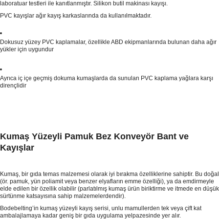
laboratuar testleri ile kanıtlanmıştır. Silikon butil makinası kayışı.
PVC kayışlar ağır kayış karkaslarında da kullanılmaktadır.
Dokusuz yüzey PVC kaplamalar, özellikle ABD ekipmanlarında bulunan daha ağır
yükler için uygundur
Ayrıca iç içe geçmiş dokuma kumaşlarda da sunulan PVC kaplama yağlara karşı
dirençlidir
Kumaş Yüzeyli Pamuk Bez Konveyör Bant ve
Kayışlar
Kumaş, bir gıda temas malzemesi olarak iyi bırakma özelliklerine sahiptir. Bu doğal
(ör. pamuk, yün poliamit veya benzer elyafların emme özelliği), ya da emdirmeyle
elde edilen bir özellik olabilir (parlatılmış kumaş ürün biriktirme ve itmede en düşük
sürtünme katsayısına sahip malzemelerdendir).
Bodebelting’in kumaş yüzeyli kayış serisi, unlu mamullerden tek veya çift kat
ambalajlamaya kadar geniş bir gıda uygulama yelpazesinde yer alır.