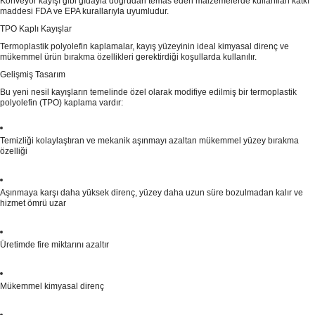
Konveyör kayışı gibi gıdayla doğrudan temas eden malzemelerde kullanılan katkı
maddesi FDA ve EPA kurallarıyla uyumludur.
TPO Kaplı Kayışlar
Termoplastik polyolefin kaplamalar, kayış yüzeyinin ideal kimyasal direnç ve
mükemmel ürün bırakma özellikleri gerektirdiği koşullarda kullanılır.
Gelişmiş Tasarım
Bu yeni nesil kayışların temelinde özel olarak modifiye edilmiş bir termoplastik
polyolefin (TPO) kaplama vardır:
Temizliği kolaylaştıran ve mekanik aşınmayı azaltan mükemmel yüzey bırakma
özelliği
Aşınmaya karşı daha yüksek direnç, yüzey daha uzun süre bozulmadan kalır ve
hizmet ömrü uzar
Üretimde fire miktarını azaltır
Mükemmel kimyasal direnç