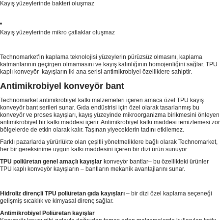
Kayış yüzeylerinde bakteri oluşmaz
Kayış yüzeylerinde mikro çatlaklar oluşmaz
Technomarket’in kaplama teknolojisi yüzeylerin pürüzsüz olmasını, kaplama
katmanlarının geçirgen olmamasını ve kayış kalınlığının homojenliğini sağlar. TPU
kaplı konveyör kayışların iki ana serisi antimikrobiyel özelliklere sahiptir.
Antimikrobiyel konveyör bant
Technomarket antimikrobiyel katkı malzemeleri içeren amaca özel TPU kayış
konveyör bant serileri sunar. Gıda endüstrisi için özel olarak tasarlanmış bu
konveyör ve proses kayışları, kayış yüzeyinde mikroorganizma birikmesini önleyen
antimikrobiyel bir katkı maddesi içerir. Antimikrobiyel katkı maddesi temizlemesi zor
bölgelerde de etkin olarak kalır. Taşınan yiyeceklerin tadını etkilemez.
Farklı pazarlarda yürürlükte olan çeşitli yönetmeliklere bağlı olarak Technomarket,
her bir gereksinime uygun katkı maddesini içeren bir dizi ürün sunuyor:
TPU poliüretan genel amaçlı kayışlar
konveyör bantlar– bu özellikteki ürünler
TPU kaplı konveyör kayışların – bantların mekanik avantajlarını sunar.
Hidroliz dirençli TPU poliüretan gıda kayışları
– bir dizi özel kaplama seçeneği
gelişmiş sıcaklık ve kimyasal direnç sağlar.
A
ntimikrobiyel Poliüretan kayışlar