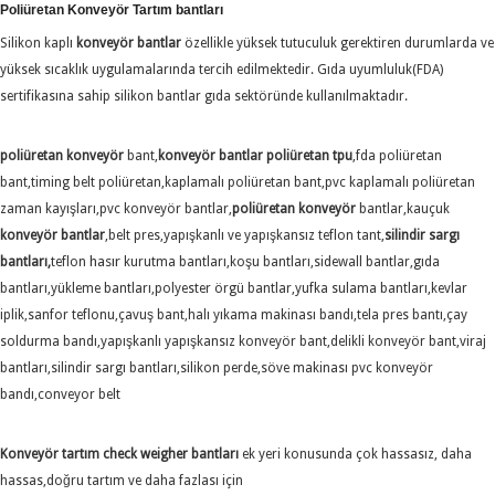
Poliüretan Konveyör Tartım bantları
Silikon kaplı
konveyör bantlar
özellikle yüksek tutuculuk gerektiren durumlarda ve
yüksek sıcaklık uygulamalarında tercih edilmektedir. Gıda uyumluluk(FDA)
sertifikasına sahip silikon bantlar gıda sektöründe kullanılmaktadır.
poliüretan konveyör
bant,
konveyör bantlar poliüretan tpu
,fda poliüretan
bant,timing belt poliüretan,kaplamalı poliüretan bant,pvc kaplamalı poliüretan
zaman kayışları,pvc konveyör bantlar,
poliüretan konveyör
bantlar,kauçuk
konveyör bantlar
,belt pres,yapışkanlı ve yapışkansız teflon tant,
silindir sargı
hasır
bantları,
teflon
kurutma bantları,koşu bantları,sidewall bantlar,gıda
bantları,yükleme bantları,polyester örgü bantlar,yufka sulama bantları,kevlar
iplik,sanfor teflonu,çavuş bant,halı yıkama makinası bandı,tela pres bantı,çay
soldurma bandı,yapışkanlı yapışkansız konveyör bant,delikli konveyör bant,viraj
bantları,silindir sargı bantları,silikon perde,söve makinası pvc konveyör
bandı,conveyor belt
Konveyör tartım check weigher bantları
ek yeri konusunda çok hassasız, daha
hassas,doğru tartım ve daha fazlası için