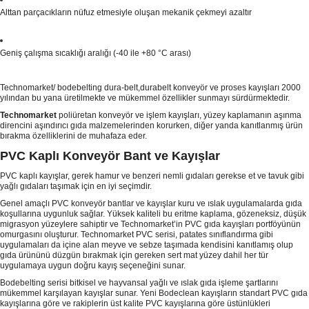
Alttan parçacıkların nüfuz etmesiyle oluşan mekanik çekmeyi azaltır
Geniş çalışma sıcaklığı aralığı (-40 ile +80 °C arası)
Technomarket/ bodebelting dura-belt,durabelt konveyör ve proses kayışları 2000
yılından bu yana üretilmekte ve mükemmel özellikler sunmayı sürdürmektedir.
Technomarket
poliüretan konveyör ve işlem kayışları, yüzey kaplamanın aşınma
direncini aşındırıcı gıda malzemelerinden korurken, diğer yanda kanıtlanmış ürün
bırakma özelliklerini de muhafaza eder.
PVC Kaplı Konveyör Bant ve Kayışlar
PVC kaplı kayışlar, gerek hamur ve benzeri nemli gıdaları gerekse et ve tavuk gibi
yağlı gıdaları taşımak için en iyi seçimdir.
Genel amaçlı PVC konveyör bantlar ve kayışlar kuru ve ıslak uygulamalarda gıda
koşullarına uygunluk sağlar. Yüksek kaliteli bu eritme kaplama, gözeneksiz, düşük
migrasyon yüzeylere sahiptir ve Technomarket’in PVC gıda kayışları portföyünün
omurgasını oluşturur. Technomarket PVC serisi, patates sınıflandırma gibi
uygulamaları da içine alan meyve ve sebze taşımada kendisini kanıtlamış olup
gıda ürününü düzgün bırakmak için gereken sert mat yüzey dahil her tür
uygulamaya uygun doğru kayış seçeneğini sunar.
Bodebelting serisi bitkisel ve hayvansal yağlı ve ıslak gıda işleme şartlarını
mükemmel karşılayan kayışlar sunar. Yeni Bodeclean kayışların standart PVC gıda
kayışlarına göre ve rakiplerin üst kalite PVC kayışlarına göre üstünlükleri